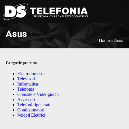
Asus
Home
»
Asus
Categorie prodotto
Elettrodomestici
Televisori
Informatica
Telefonia
Console e Videogiochi
Accessori
Telefoni rigenerati
Condizionatori
Veicoli Elettrici