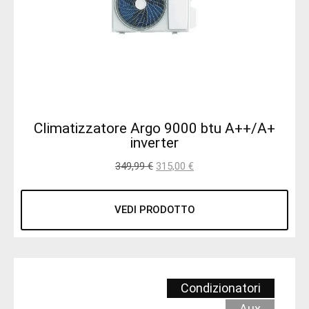
Climatizzatore Argo 9000 btu A++/A+
inverter
349,99
€
315,00
€
VEDI PRODOTTO
Condizionatori
Aux