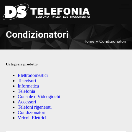
Condizionatori
Home
»
Condizionatori
Categorie prodotto
Elettrodomestici
Televisori
Informatica
Telefonia
Console e Videogiochi
Accessori
Telefoni rigenerati
Condizionatori
Veicoli Elettrici