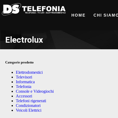
HOME
CHI SIAM
Electrolux
Categorie prodotto
Elettrodomestici
Televisori
Informatica
Telefonia
Console e Videogiochi
Accessori
Telefoni rigenerati
Condizionatori
Veicoli Elettrici