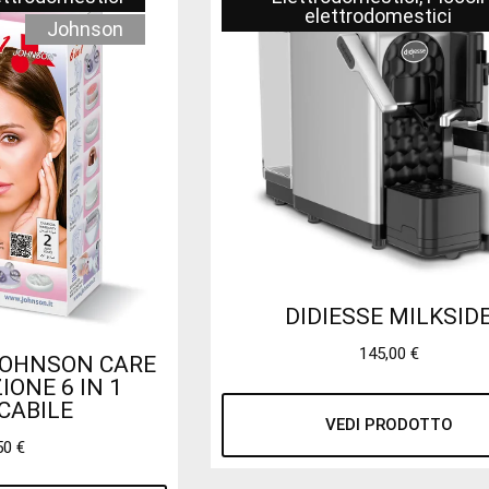
elettrodomestici
Johnson
DIDIESSE MILKSID
145,00
€
JOHNSON CARE
ONE 6 IN 1
CABILE
VEDI PRODOTTO
50
€