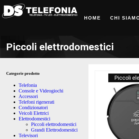
HOME
CHI SIAM
Piccoli elettrodomestici
Categorie prodotto
Piccoli e
Telefonia
Console e Videogiochi
Accessori
Telefoni rigenerati
Condizionatori
Veicoli Elettrici
Elettrodomestici
Piccoli elettrodomestici
Grandi Elettrodomestici
Televisori