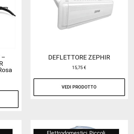
 –
DEFLETTORE ZEPHIR
R
15,75
€
Rosa
VEDI PRODOTTO
Elettrodomestici
,
Piccoli