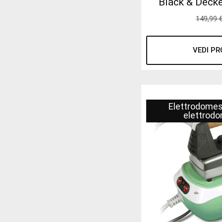
Black & Deck
149,99
VEDI P
Elettrodomes
elettrodo