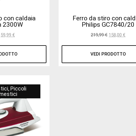
o con caldaia
Ferro da stiro con cald
n 2300W
Philips GC7840/20
59,99
€
219,99
€
158,00
€
RODOTTO
VEDI PRODOTTO
tici
,
Piccoli
mestici