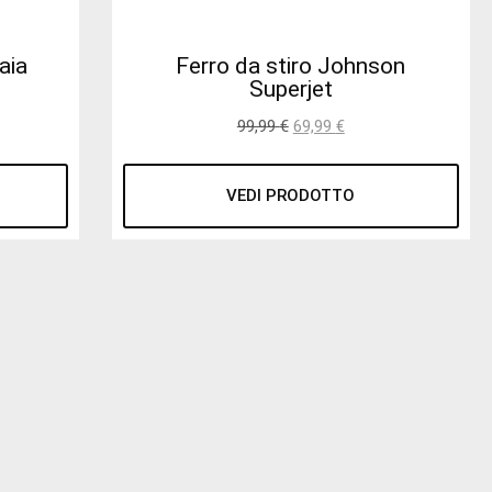
aia
Ferro da stiro Johnson
Superjet
99,99
€
69,99
€
VEDI PRODOTTO