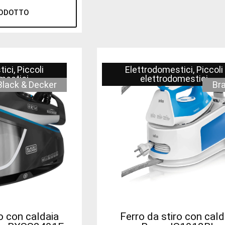
RODOTTO
tici
,
Piccoli
Elettrodomestici
,
Piccoli
mestici
elettrodomestici
Black & Decker
Br
o con caldaia
Ferro da stiro con cald