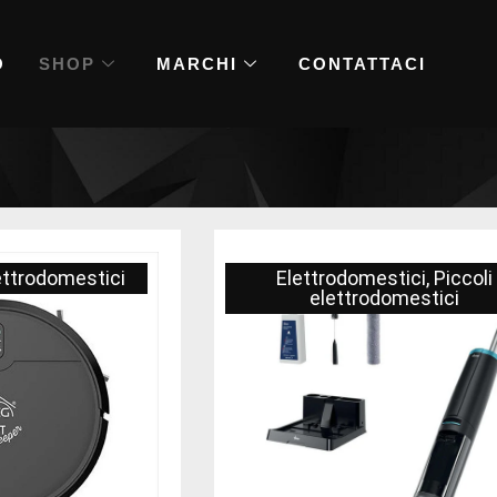
O
SHOP
MARCHI
CONTATTACI
lettrodomestici
Elettrodomestici
,
Piccoli
elettrodomestici