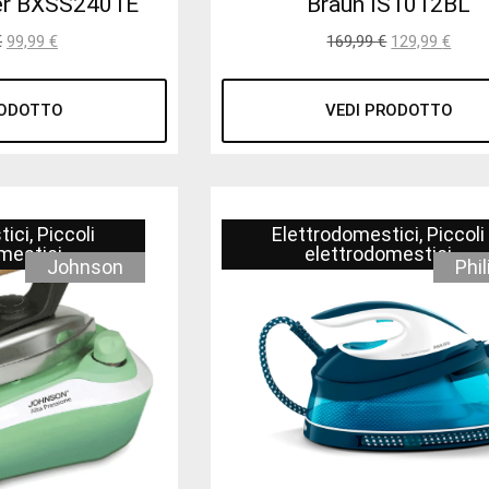
er BXSS2401E
Braun IS1012BL
€
99,99
€
169,99
€
129,99
€
RODOTTO
VEDI PRODOTTO
tici
,
Piccoli
Elettrodomestici
,
Piccoli
mestici
elettrodomestici
Johnson
Phil