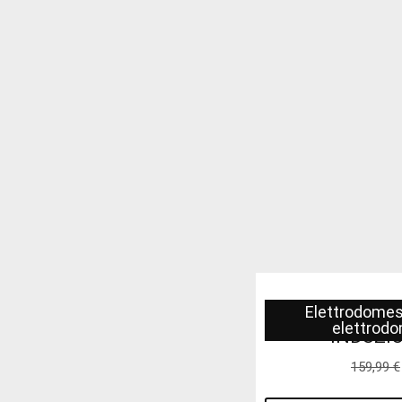
Elettrodomes
BATTERIA
elettrodo
INDUZIO
159,99
€