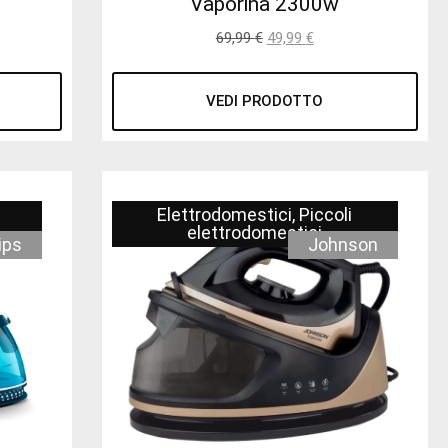
Vaporina 2300w
69,99
€
49,99
€
VEDI PRODOTTO
Elettrodomestici
,
Piccoli
elettrodomestici
ips
Johnson