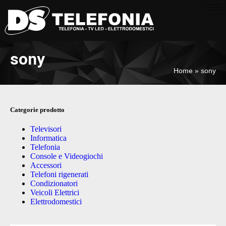
sony
Home
»
sony
Categorie prodotto
Televisori
Informatica
Telefonia
Console e Videogiochi
Accessori
Telefoni rigenerati
Condizionatori
Veicoli Elettrici
Elettrodomestici