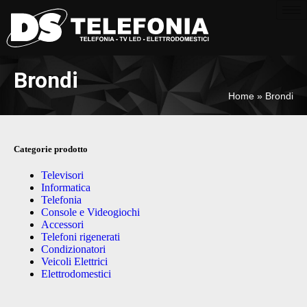
Brondi
Home
»
Brondi
Categorie prodotto
Televisori
Informatica
Telefonia
Console e Videogiochi
Accessori
Telefoni rigenerati
Condizionatori
Veicoli Elettrici
Elettrodomestici