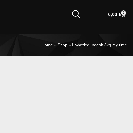
0
0,00
€
Home
»
Shop
»
Lavatrice Indesit 8kg my time