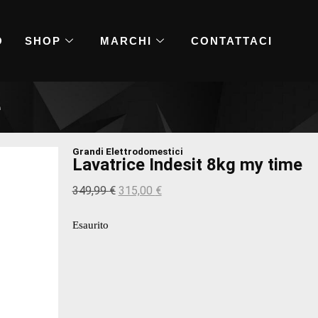
O
SHOP
MARCHI
CONTATTACI
e
Grandi Elettrodomestici
Lavatrice Indesit 8kg my time
349,99
€
315,00
€
Esaurito