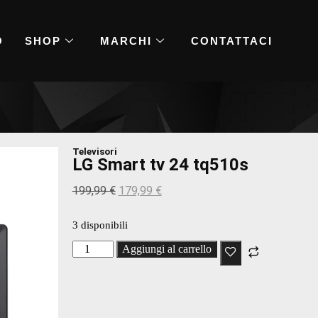
O
SHOP
MARCHI
CONTATTACI
Televisori
LG Smart tv 24 tq510s
199,99
€
179,99
€
3 disponibili
Aggiungi al carrello