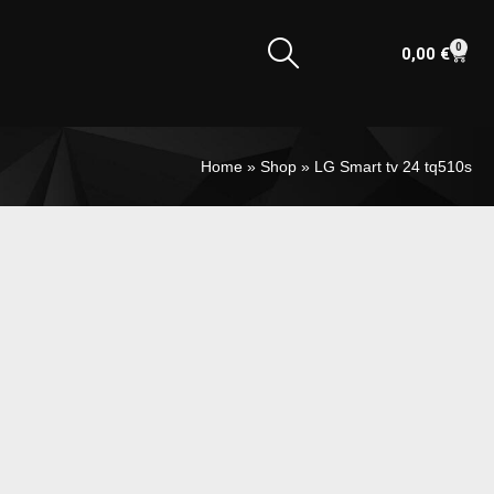
0
0,00
€
Home
»
Shop
»
LG Smart tv 24 tq510s