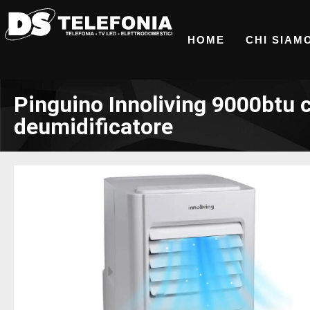
HOME
CHI SIAM
Pinguino Innoliving 9000btu 
deumidificatore