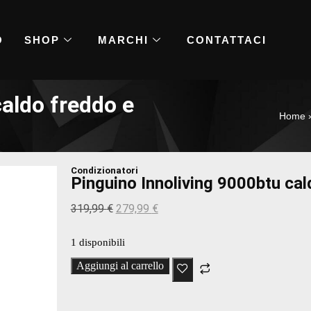
O
SHOP
MARCHI
CONTATTACI
caldo freddo e
Home
Condizionatori
Pinguino Innoliving 9000btu cal
319,99
€
279,99
€
1 disponibili
Aggiungi al carrello