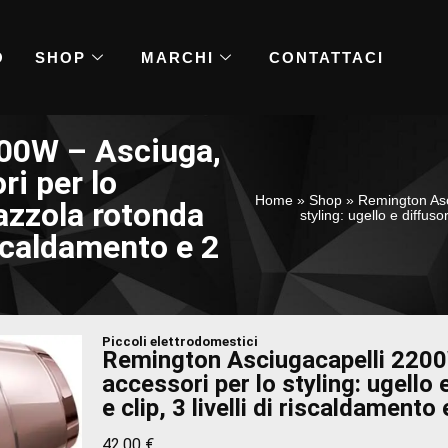
O
SHOP
MARCHI
CONTATTACI
00W – Asciuga,
ri per lo
Home
»
Shop
»
Remington Asci
pazzola rotonda
styling: ugello e diffus
iscaldamento e 2
Piccoli elettrodomestici
Remington Asciugacapelli 2200W
accessori per lo styling: ugell
e clip, 3 livelli di riscaldamento
42,00
€