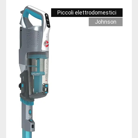
Piccoli elettrodomestici
Johnson