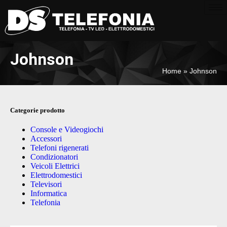
Johnson
Home
»
Johnson
Categorie prodotto
Console e Videogiochi
Accessori
Telefoni rigenerati
Condizionatori
Veicoli Elettrici
Elettrodomestici
Televisori
Informatica
Telefonia