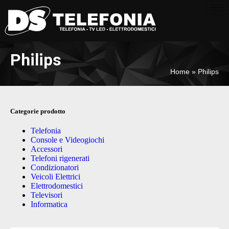
Philips
Home
»
Philips
Categorie prodotto
Telefonia
Console e Videogiochi
Accessori
Telefoni rigenerati
Condizionatori
Veicoli Elettrici
Elettrodomestici
Televisori
Informatica