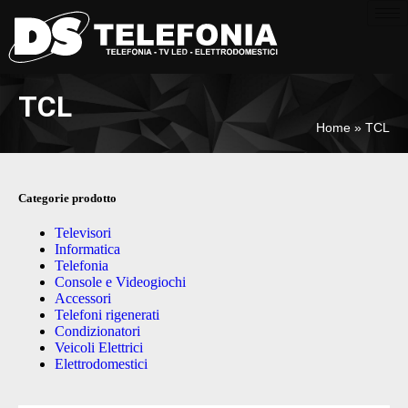
TCL
Home
»
TCL
Categorie prodotto
Televisori
Informatica
Telefonia
Console e Videogiochi
Accessori
Telefoni rigenerati
Condizionatori
Veicoli Elettrici
Elettrodomestici