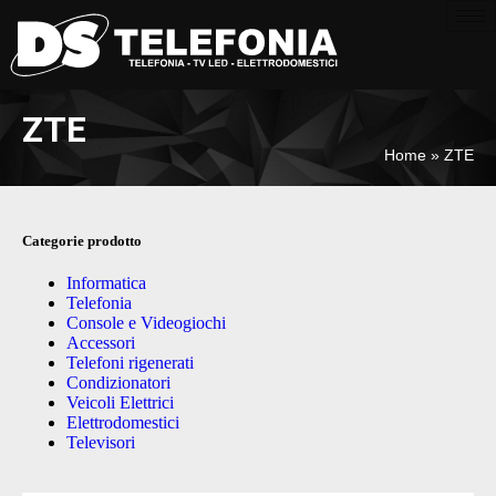
ZTE
Home
»
ZTE
Categorie prodotto
Informatica
Telefonia
Console e Videogiochi
Accessori
Telefoni rigenerati
Condizionatori
Veicoli Elettrici
Elettrodomestici
Televisori