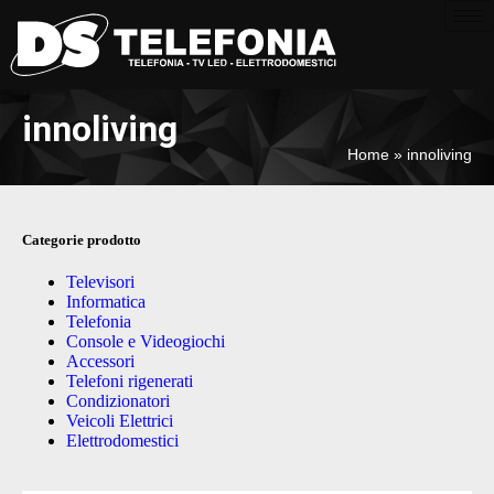
innoliving
Home
»
innoliving
Categorie prodotto
Televisori
Informatica
Telefonia
Console e Videogiochi
Accessori
Telefoni rigenerati
Condizionatori
Veicoli Elettrici
Elettrodomestici